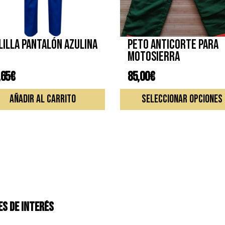
LILLA PANTALÓN AZULINA
Peto anticorte para
motosierra
,65
€
85,00
€
AÑADIR AL CARRITO
SELECCIONAR OPCIONES
S DE INTERÉS