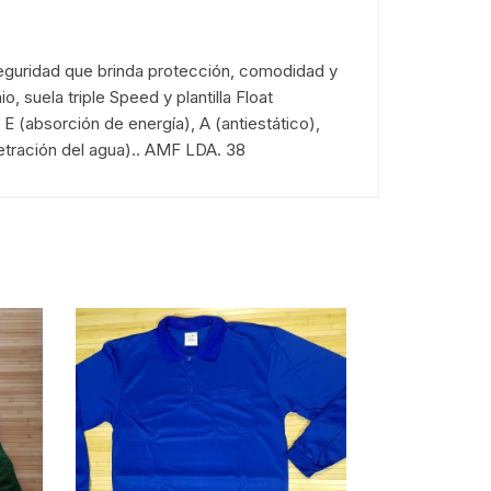
e seguridad que brinda protección, comodidad y
o, suela triple Speed y plantilla Float
 E (absorción de energía), A (antiestático),
netración del agua).. AMF LDA. 38