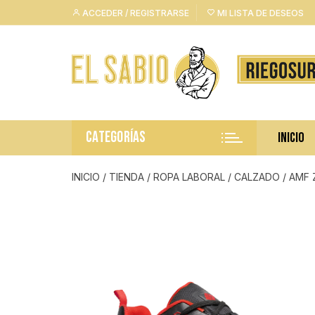
Saltar
ACCEDER / REGISTRARSE
MI LISTA DE DESEOS
al
contenido
CATEGORÍAS
INICIO
INICIO
/
TIENDA
/
ROPA LABORAL
/
CALZADO
/ AMF 