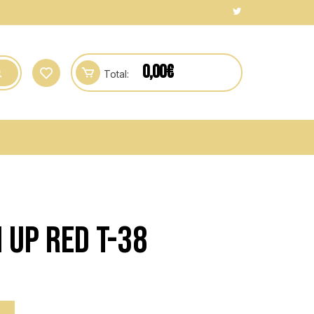
0,00
€
Total:
UP RED T-38