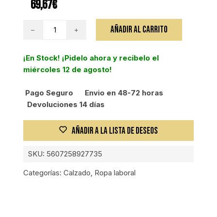
69,67
€
AMF
AÑADIR AL CARRITO
BOTA
HIKER
¡En Stock! ¡Pidelo ahora y recibelo el
BLACK
miércoles 12 de agosto!
HIDROFUGA
T-
Pago Seguro
Envio en 48-72 horas
39
Devoluciones 14 días
cantidad
AÑADIR A LA LISTA DE DESEOS
SKU:
5607258927735
Categorías:
Calzado
,
Ropa laboral