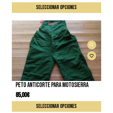
Este
SELECCIONAR OPCIONES
produc
tiene
múltipl
variante
Las
opcione
se
pueden
elegir
en
la
página
de
Peto anticorte para motosierra
produc
85,00
€
Este
SELECCIONAR OPCIONES
produc