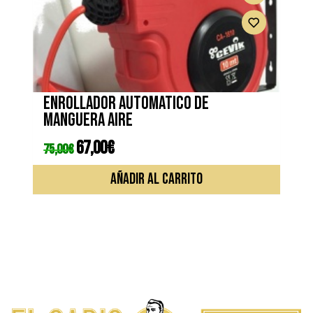
Enrollador automatico de
manguera aire
El
67,00
€
El
75,00
€
precio
precio
original
actual
era:
es:
AÑADIR AL CARRITO
75,00€.
67,00€.