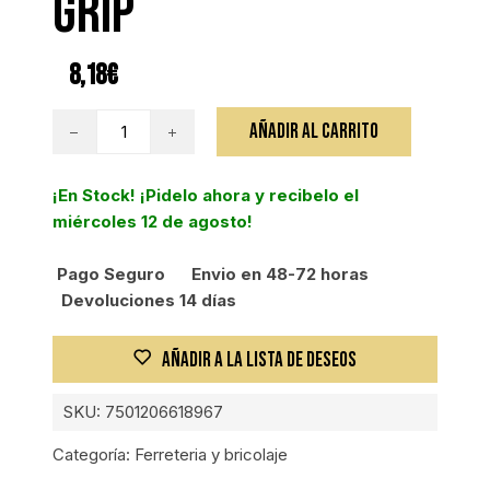
GRIP
8,18
€
ALICATE
AÑADIR AL CARRITO
PUNTA
Y
¡En Stock! ¡Pidelo ahora y recibelo el
CORTE
miércoles 12 de agosto!
150MM,
MANGO
Pago Seguro
Envio en 48-72 horas
COMFORT
Devoluciones 14 días
GRIP
cantidad
AÑADIR A LA LISTA DE DESEOS
SKU:
7501206618967
Categoría:
Ferreteria y bricolaje