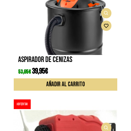
Aspirador de cenizas
El
39,95
€
El
53,95
€
precio
precio
original
actual
era:
es:
AÑADIR AL CARRITO
53,95€.
39,95€.
¡Oferta!