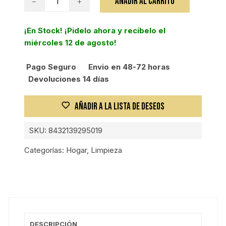
AÑADIR AL CARRITO
FELPUDO
DIGITAL
¡En Stock! ¡Pidelo ahora y recibelo el
MAX
miércoles 12 de agosto!
12
cantidad
Pago Seguro
Envio en 48-72 horas
Devoluciones 14 días
AÑADIR A LA LISTA DE DESEOS
SKU:
8432139295019
Categorías:
Hogar
,
Limpieza
DESCRIPCIÓN