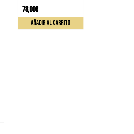
78,00
€
AÑADIR AL CARRITO