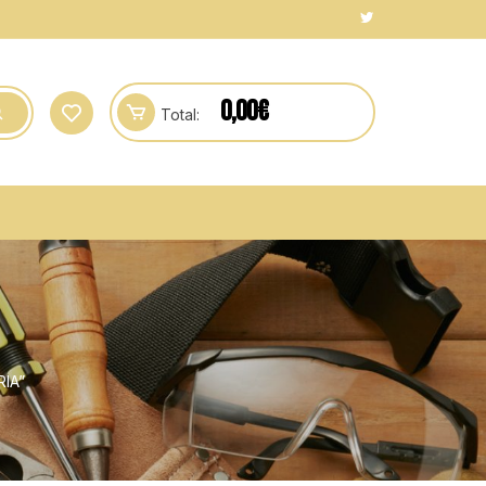
0,00
€
Total:
IA”