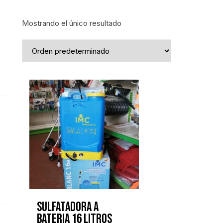
Mostrando el único resultado
ecio
ecio
nimo
áximo
Sulfatadora a
bateria 16 litros