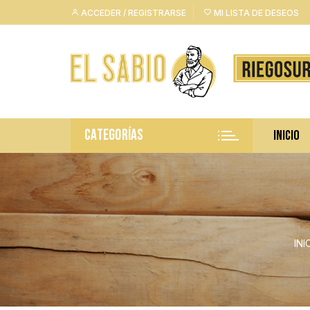
Saltar
ACCEDER / REGISTRARSE
MI LISTA DE DESEOS
al
contenido
CATEGORÍAS
INICIO
INI