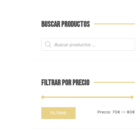
BUSCAR PRODUCTOS
Búsqueda
de
productos
FILTRAR POR PRECIO
Pr
Pr
Precio:
70€
—
80€
FILTRAR
mí
m