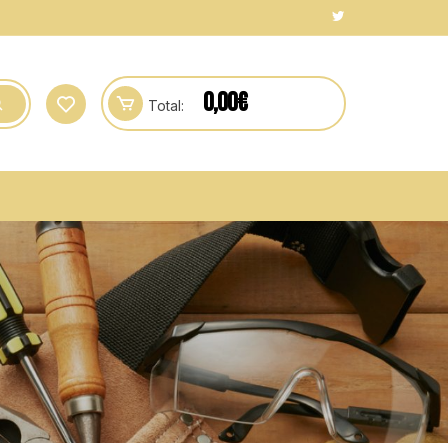
0,00
€
Total: