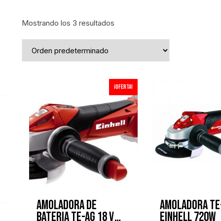
Mostrando los 3 resultados
¡Oferta!
ecio
ecio
nimo
áximo
Amoladora de
Amoladora TE
bateria TE-AG 18 V
EINHELL 720W