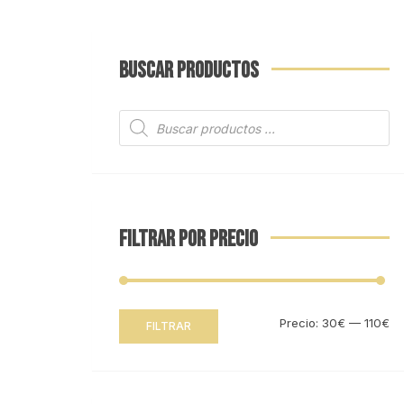
BUSCAR PRODUCTOS
Búsqueda
de
productos
FILTRAR POR PRECIO
Pr
Pr
Precio:
30€
—
110€
FILTRAR
mí
m